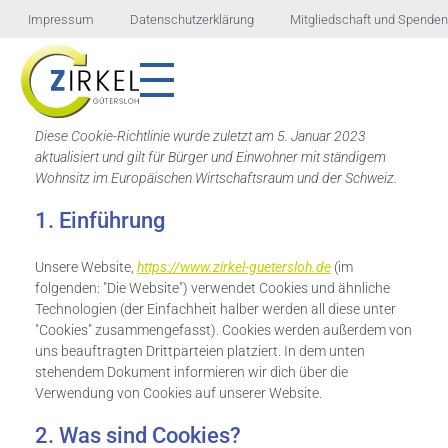
Impressum
Datenschutzerklärung
Mitgliedschaft und Spenden
ZIRKEL GÜTERSLOH E.V.
Verein zur Förderung und Integration von Menschen mit geistigen und seelischen Behinderungen
Diese Cookie-Richtlinie wurde zuletzt am 5. Januar 2023
aktualisiert und gilt für Bürger und Einwohner mit ständigem
Wohnsitz im Europäischen Wirtschaftsraum und der Schweiz.
1. Einführung
Unsere Website,
https://www.zirkel-guetersloh.de
(im
folgenden: "Die Website") verwendet Cookies und ähnliche
Technologien (der Einfachheit halber werden all diese unter
"Cookies" zusammengefasst). Cookies werden außerdem von
uns beauftragten Drittparteien platziert. In dem unten
stehendem Dokument informieren wir dich über die
Verwendung von Cookies auf unserer Website.
2. Was sind Cookies?